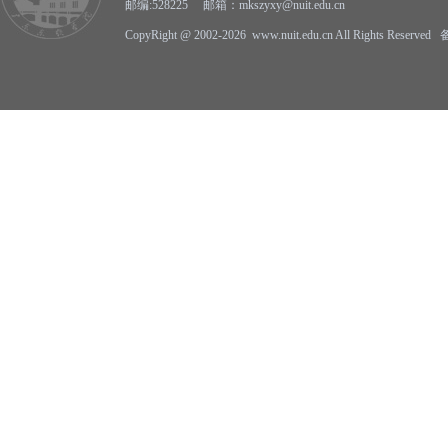
邮编:528225 邮箱：mkszyxy@nuit.edu.cn
CopyRight @ 2002-2026 www.nuit.edu.cn All Rights Reserv