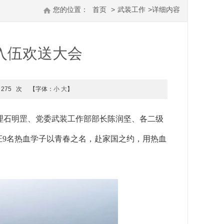
您的位置：
首页
>
武装工作
>
详细内容
兵入伍欢送大会
275
次
【字体：
小
大
】
理石明罡、党委武装工作部部长陈润坚、各二级
证
9名热血学子
以青春之名，赴家国之约，用热血