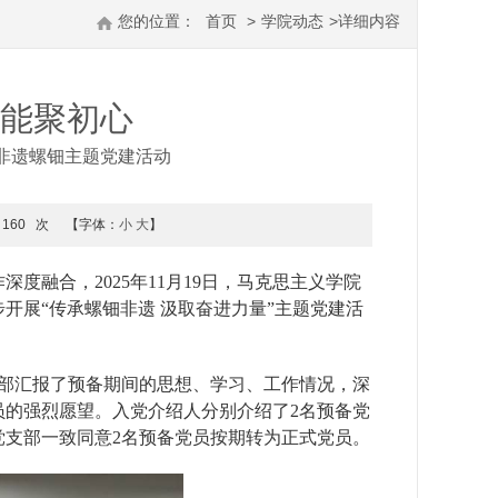
您的位置：
首页
>
学院动态
>
详细内容
赋能聚初心
非遗螺钿主题党建活动
160
次
【字体：
小
大
】
融合，2025年11月19日，马克思主义学院
开展“传承螺钿非遗 汲取奋进力量”主题党建活
支部汇报了预备期间的思想、学习、工作情况，深
员的强烈愿望。入党介绍人分别介绍了2名预备党
党支部一致同意2名预备党员按期转为正式党员。