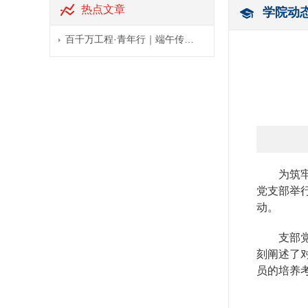
热点文章
学院动
百千万工程·青年行｜端午传…
为筑
党支部举
动。
支部
刻阐述了
员的培养