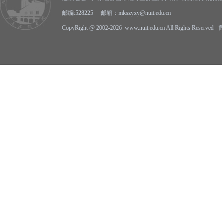
邮编:528225 邮箱：mkszyxy@nuit.edu.cn
CopyRight @ 2002-2026 www.nuit.edu.cn All Rights Reserv