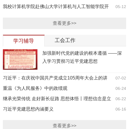
告会暨领导干部警示教育会
我校计算机学院赴佛山大学计算机与人工智能学院开
05-12
展学习交流
查看更多>>
工会工作
学习辅导
加强‌新时代党的建设的根本遵循 ——深
入学习贯彻习近平党建思想
习近平：在庆祝中国共产党成立105周年大会上的讲
07-02
话
重温《为人民服务》中的政绩观
06-24
继承光荣传统 走好新长征路 思想体悟丨理想信念是立
06-22
党兴党之基
习近平党建思想内涵要义
06-16
查看更多>>