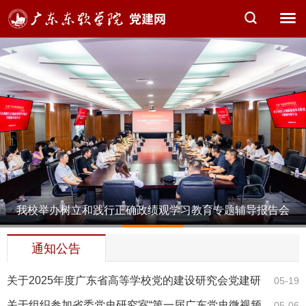
我校举办树立和践行正确政绩观学习教育专题辅导报告会
1
2
3
4
5
暨领导干…
通知公告
关于2025年度广东省高等学校党的建设研究会党建研
05-19
究课题申报的…
关于组织参加省委党史研究室“第一届广东党史微视频
05-06