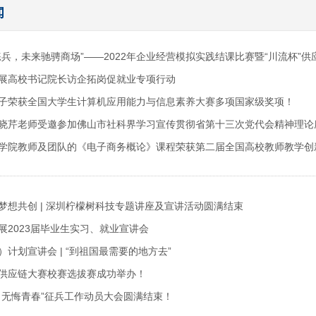
闻
练兵，未来驰骋商场”——2022年企业经营模拟实践结课比赛暨“川流杯”
展高校书记院长访企拓岗促就业专项行动
子荣获全国大学生计算机应用能力与信息素养大赛多项国家级奖项！
晓芹老师受邀参加佛山市社科界学习宣传贯彻省第十三次党代会精神理论
学院教师及团队的《电子商务概论》课程荣获第二届全国高校教师教学创
梦想共创 | 深圳柠檬树科技专题讲座及宣讲活动圆满结束
展2023届毕业生实习、就业宣讲会
计划宣讲会 | “到祖国最需要的地方去”
供应链大赛校赛选拔赛成功举办！
，无悔青春”征兵工作动员大会圆满结束！