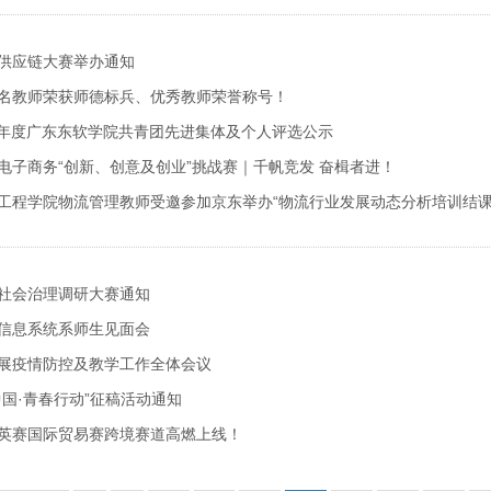
供应链大赛举办通知
名教师荣获师德标兵、优秀教师荣誉称号！
022年度广东东软学院共青团先进集体及个人评选公示
电子商务“创新、创意及创业”挑战赛｜千帆竞发 奋楫者进！
工程学院物流管理教师受邀参加京东举办“物流行业发展动态分析培训结课
社会治理调研大赛通知
信息系统系师生见面会
展疫情防控及教学工作全体会议
中国·青春行动”征稿活动通知
英赛国际贸易赛跨境赛道高燃上线！