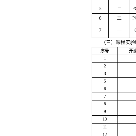
5
二
P
6
三
P
7
一
（三）课程实验
序号
开
1
2
3
5
6
7
8
9
10
11
12