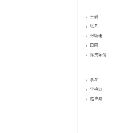
王岩
张丹
张颖珊
田园
席费颖倩
李琴
李艳迪
赵成鑫