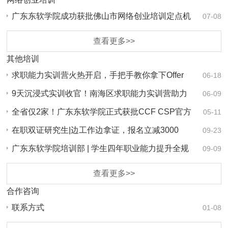
广东东软学院成功获批佛山市网络创业培训定点机
07-08
构！
查看更多>>
其他培训
求职能力实训营火热开启，手把手教你拿下Offer
06-18
9天沉浸式实训收官！南海区求职能力实训营助力
06-09
青年…
全省仅2家！广东东软学院正式获批CCF CSP官方
05-11
认证考…
在职双证研究生|边工作边拿证，报名立减3000
09-23
元！上…
广东东软学院培训部 | 学生四年职业能力提升全规
09-09
划…
查看更多>>
合作咨询
联系方式
01-08