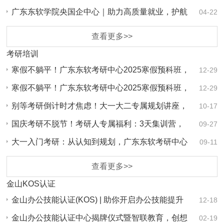
广东东软学院央国企中心｜助力高质量就业，护航
04-22
好未来
查看更多>>
考研培训
寒假不躺平！广东东软考研中心2025寒假预科班，
12-29
双重…
寒假不躺平！广东东软考研中心2025寒假预科班，
12-29
双重…
别等考研倒计时才焦虑！大一大二专属规划讲座，
10-17
帮你…
国庆考研不脱节！考研人专属福利：3天集训营，
09-27
突破…
大一入门考研：从认知到规划，广东东软考研中心
09-11
为你…
查看更多>>
金山KOS认证
金山办公技能认证(KOS) | 助你开启办公技能提升
12-18
路径…
金山办公技能认证中心揭牌仪式暨智联教育，创想
02-19